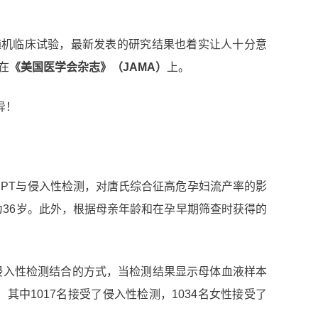
随机临床试验，最新发表的研究结果也着实让人十分意
在
《美国医学会杂志》（
JAMA
）
上。
IPT与侵入性检测，对唐氏综合征高危孕妇流产率的影
为36岁。此外，根据母亲年龄和在孕早期筛查时获得的
侵入性检测结合的方式，当检测结果显示母体血液样本
其中1017名接受了侵入性检测，1034名女性接受了