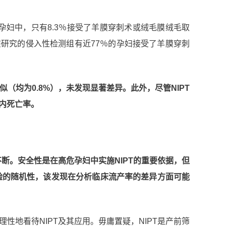
的孕妇中，只有8.3％接受了羊膜穿刺术或绒毛膜绒毛取
该研究的侵入性检测组有近77％的孕妇接受了羊膜穿刺
（均为0.8%），未发现显著差异。此外，尽管NIPT
内死亡率。
不断。
安全性是在高危孕妇中实施NIPT的重要依据，但
验的随机性，
该发现在分析临床流产率的差异方面可能
性地看待NIPT及其应用。毋庸置疑，NIPT是产前筛