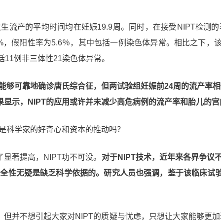
生流产的平均时间均在妊娠19.9周。同时，在接受NIPT检测
0%，假阳性率为5.6％，其中包括一例染色体异常。相比之下，
11例非三体性21染色体异常。
测能够可靠地确诊唐氏综合征，但两试验组妊娠前24周的流产率相似
显示，NIPT的应用或许并未减少高危病例的流产率和胎儿的宫
仅是科学家的好奇心和资本的推动吗？
显著提高，NIPT功不可没。
对于NIPT技术，近年来各界争议
安全性无疑是缺乏科学依据的。
研究人员
也强调，鉴于该临床试
并不想引起大家对NIPT的质疑与忧虑，只想让大家能够更加理